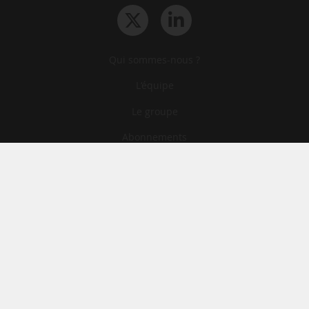
Qui sommes-nous ?
L‘équipe
Le groupe
Abonnements
Contact
Archives
CGA
Mentions légales
Confidentialité
Cookies