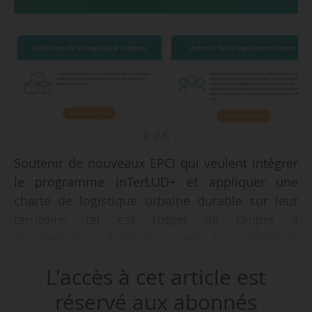
© D.R.
Soutenir de nouveaux EPCI qui veulent intégrer
le programme InTerLUD+ et appliquer une
charte de logistique urbaine durable sur leur
territoire, tel est l’objet de l’appel à
manifestation d’intérêt ouvert à candidature
jusqu’au 30/06/2024. La sélection des dossiers
L'accès à cet article est
est prévue en juillet 2024. Le conventionnement
avec le programme se déroulera entre août à
réservé aux abonnés