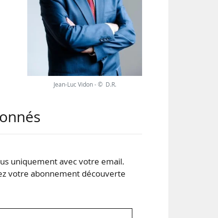
s de
ent
près
Jean-Luc Vidon - © D.R.
 HLM
abonnés
s uniquement avec votre email.
 votre abonnement découverte