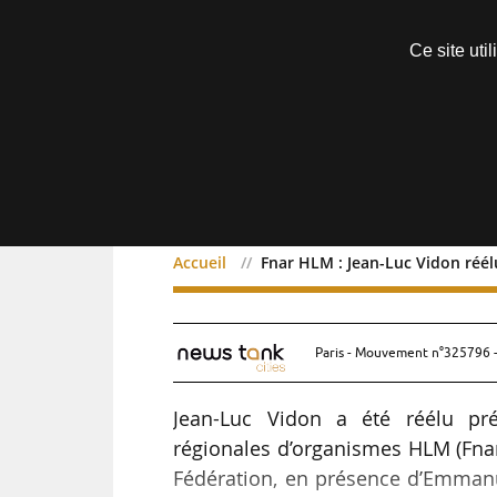
Découvrir sans engagement
Ce site uti
Menu
Accueil
Fnar HLM : Jean-Luc Vidon réél
Fnar HLM : Jean-Luc Vido
Paris - Mouvement n°325796 -
Jean-Luc Vidon a été réélu pré
régionales d’organismes HLM (Fnar
Fédération, en présence d’Emmanue