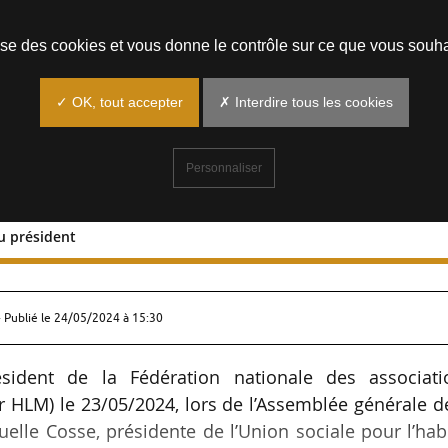
Prendre un rendez-vous
lise des cookies et vous donne le contrôle sur ce que vous souha
✓ OK, tout accepter
✗ Interdire tous les cookies
Personnaliser
u président
n réélu président
 Publié le
24/05/2024 à 15:30
sident de la Fédération nationale des associati
 HLM) le 23/05/2024, lors de l’Assemblée générale d
lle Cosse, présidente de l’Union sociale pour l’hab