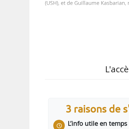
(USH), et de Guillaume Kasbarian,
Il occupe cette fonction depuis s
président de l’Aorif de décembr
directeur de la responsabilité soci
avoir été directeur général d’ICF Ha
Sophie Donzel, directrice général
de Nouvelle-Aquitaine (et conseill
L'accè
3 raisons de 
L’info utile en temps 