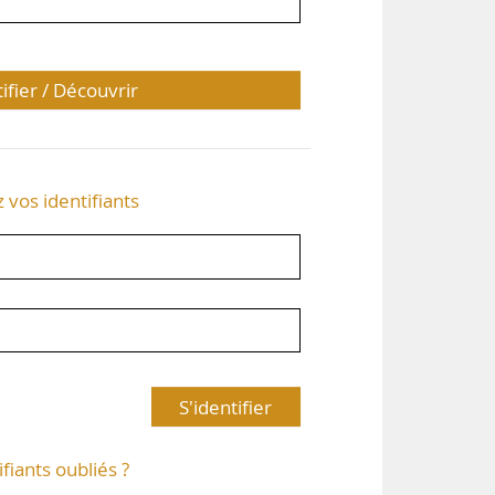
tifier / Découvrir
z vos identifiants
S'identifier
ifiants oubliés ?