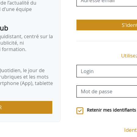
de l’actualité du
il d’une équipe
S'iden
pub
idistant, centré sur la
ublicité, ni
i formation.
Utilise
uotidien, le jour de
rubriques et les mots
artphone (App), tablette
R
Retenir mes identifiants
Ident