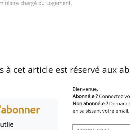
 ministre chargé du Logement.
eptembre 2021, après avoir exercé les responsabilité
e 2014 à 2021. Depuis février 2023, il est égalem
ale, environnementale et territoriale d’ICF Habitat, a
bitat La Sablière de janvier 2002 à cette date.
e de Néotoa et Muriel Boulmier, présidente de l’AR
ère…
s à cet article est réservé aux 
Bienvenue,
Abonné.e ?
Connectez-vou
Non abonné.e ?
Demandez
s'abonner
en saisissant votre email.
utile