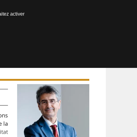
Nous joindre
itez activer
Espace abonné
ons
e la
itat