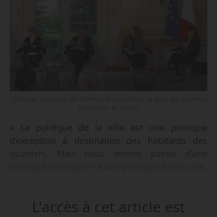
Colloque : réparer la ville à l’heure des transitions, la place des quartiers
populaires - © POPSU
« La politique de la ville est une politique
d’exception à destination des habitants des
quartiers. Mais nous devons passer d’une
politique d’exception à une politique d’inclusion.
Nous avons tendance à agir au sein des
quartiers prioritaires uniquement, ce qui revient
L'accès à cet article est
finalement à les couper du reste de la