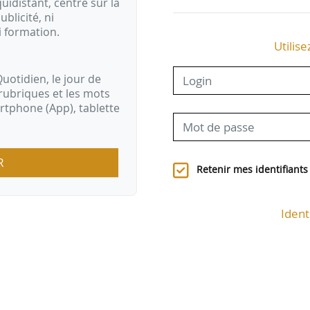
idistant, centré sur la
ublicité, ni
i formation.
Utilise
uotidien, le jour de
rubriques et les mots
artphone (App), tablette
R
Retenir mes identifiants
Ident