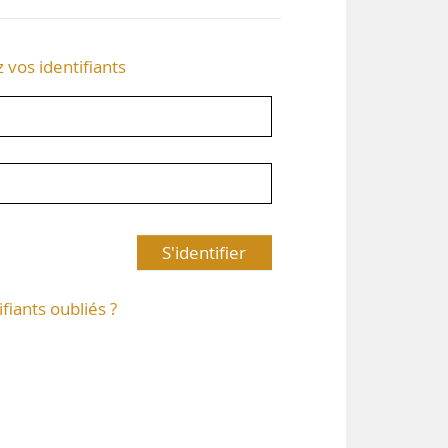
z vos identifiants
S'identifier
ifiants oubliés ?