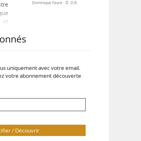
Dominique Faure - © D.R.
tre
oque
 et
lée
abonnés
 par
 des
s uniquement avec votre email.
 votre abonnement découverte
tifier / Découvrir