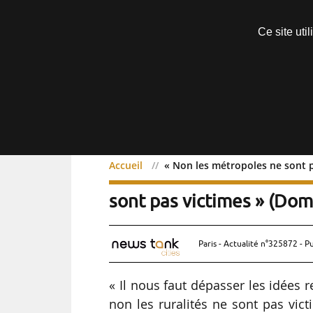
Découvrir sans engagement
Ce site uti
Menu
Accueil
« Non les métropoles ne sont p
« Non les métropoles ne 
sont pas victimes » (Dom
Paris - Actualité n°325872 - P
« Il nous faut dépasser les idées 
non les ruralités ne sont pas vi