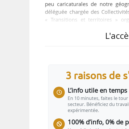
peu caricaturales de notre géog
déléguée chargée des Collectivités 
« Transitions et territoires » o
stratégies urbaines du Puca (Pla
L'accè
nationale, le 23/05/2024.
« Nous devons rappeler à quel poi
leur rôle démographique et économ
universités, des emplois, des servi
3 raisons de 
L’info utile en temps 
En 10 minutes, faites le tour 
secteur. Bénéficiez du trava
expérimentée.
100% d’info, 0% de 