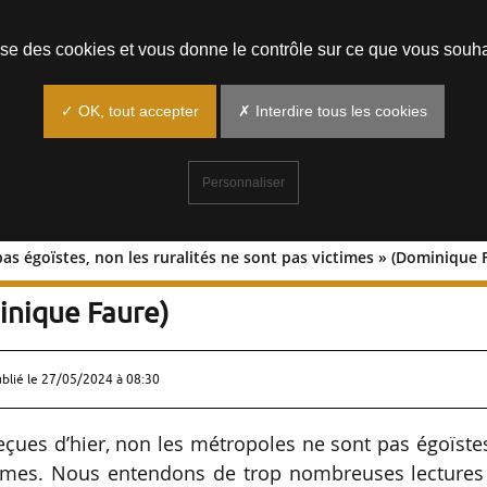
Prendre un rendez-vous
lise des cookies et vous donne le contrôle sur ce que vous souha
✓ OK, tout accepter
✗ Interdire tous les cookies
Personnaliser
as égoïstes, non les ruralités ne sont pas victimes » (Dominique 
sont pas égoïstes, non les ruralités ne
inique Faure)
ublié le
27/05/2024 à 08:30
reçues d’hier, non les métropoles ne sont pas égoïste
ctimes. Nous entendons de trop nombreuses lectures