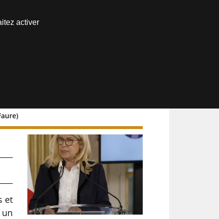
Nous joindre
itez activer
Espace abonné
Faure)
s et
 un