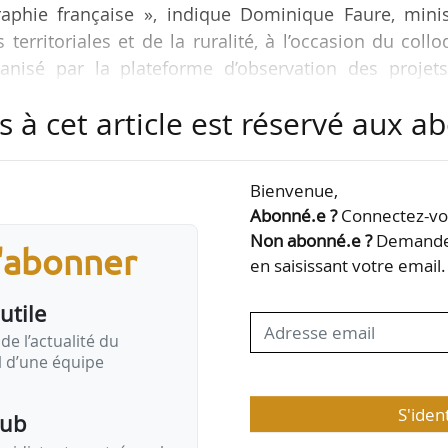
raphie française », indique Dominique Faure, minis
territoriales et de la ruralité, à l’occasion du coll
rganisé par la plateforme d’observation des projets
n urbanisme construction architecture), à l’Assemb
s à cet article est réservé aux 
nt les grandes villes sont essentielles à notre pays
Bienvenue,
ique, certes, mais aussi parce qu’elles accueillent
Abonné.e ?
Connectez-vou
ces… Elles structurent le…
Non abonné.e ?
Demandez
s'abonner
en saisissant votre email.
utile
de l’actualité du
il d’une équipe
S'iden
pub