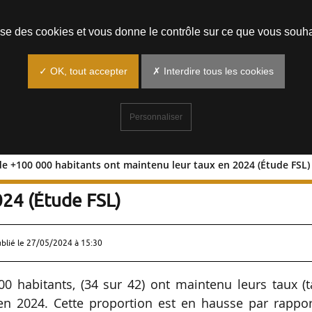
Prendre un rendez-vous
lise des cookies et vous donne le contrôle sur ce que vous souha
✓ OK, tout accepter
✗ Interdire tous les cookies
Personnaliser
 de +100 000 habitants ont maintenu leur taux en 2024 (Étude FSL)
 villes de +100 000 habitants ont
024 (Étude FSL)
ublié le
27/05/2024 à 15:30
0 habitants, (34 sur 42) ont maintenu leurs taux (
 en 2024. Cette proportion est en hausse par rappo