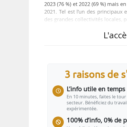
2023 (76 %) et 2022 (69 %) mais en
2021. Tel est l’un des principaux
des grandes collectivités locales, 
L'accè
D’après cette étude :
• En moyenne, les taux de la taxe
(+100 000 habitants) et de leurs E
hausse des taux s’établit à +1,6 %,
3 raisons de 
• Sur les 154 territoires traités (
L’info utile en temps 
maintenu…
En 10 minutes, faites le tour 
secteur. Bénéficiez du trava
expérimentée.
100% d’info, 0% de 