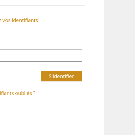
z vos identifiants
S'identifier
ifiants oubliés ?