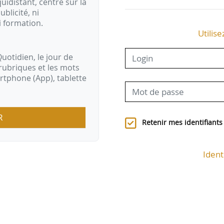
idistant, centré sur la
ublicité, ni
i formation.
Utilise
uotidien, le jour de
rubriques et les mots
artphone (App), tablette
R
Retenir mes identifiants
Ident