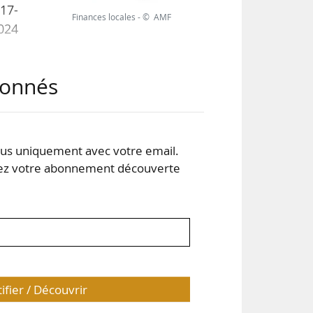
017-
Finances locales - © AMF
2024
abonnés
lles
, la
s uniquement avec votre email.
 votre abonnement découverte
 ont
tifier / Découvrir