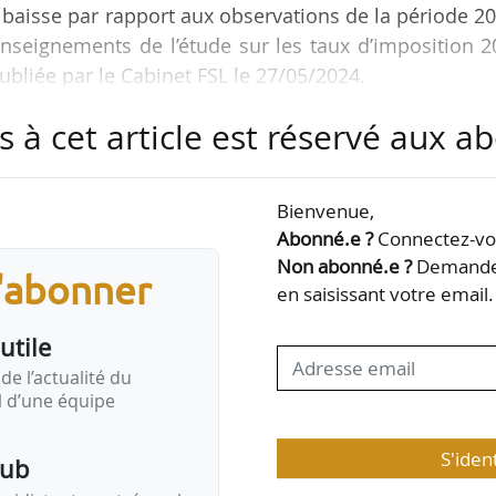
 baisse par rapport aux observations de la période 2
 enseignements de l’étude sur les taux d’imposition 
publiée par le Cabinet FSL le 27/05/2024.
s à cet article est réservé aux 
 d’habitation et des taxes foncières des grandes vi
Bienvenue,
PCI évoluent en hausse de +1,2 % en 2024. Hors Paris
Abonné.e ?
Connectez-vou
 après +1,7 % en 2023 ;
Non abonné.e ?
Demandez
s'abonner
en saisissant votre email.
villes de 40 000 à 100 000 habitants), 85 % d’entre eux
utile
de l’actualité du
il d’une équipe
S'iden
pub