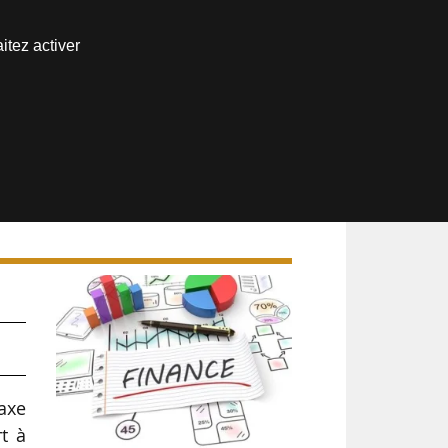
Nous joindre
itez activer
Espace abonné
taxe
rt à