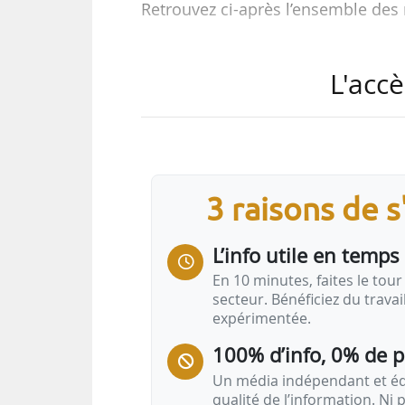
Retrouvez ci-après l’ensemble des
La sélection de la semaine
L'accè
Marchés publics : 14 avis
24/05/2024
News Tank recense 14 avis de marchés 
3 raisons de 
L’info utile en temps 
En 10 minutes, faites le tour 
secteur. Bénéficiez du trava
expérimentée.
100% d’info, 0% de 
Un média indépendant et équ
qualité de l’information. Ni p