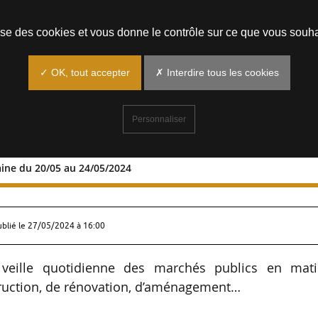
Prendre un rendez-vous
lise des cookies et vous donne le contrôle sur ce que vous souha
✓ OK, tout accepter
✗ Interdire tous les cookies
Personnaliser
aine du 20/05 au 24/05/2024
la semaine du 20/05 au 24/05/2024
ublié le
27/05/2024 à 16:00
veille quotidienne des marchés publics en mati
struction, de rénovation, d’aménagement…