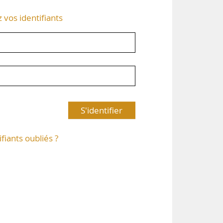
z vos identifiants
S'identifier
ifiants oubliés ?