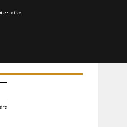
Nous joindre
itez activer
Espace abonné
ère