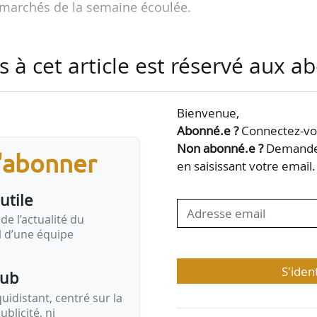
 marchés de la semaine écoulée.
s à cet article est réservé aux 
 portant sur l’immobilier et l’aménagement le
Bienvenue,
Abonné.e ?
Connectez-vou
dans son bilan quotidien des marchés publics
…
Non abonné.e ?
Demandez
s'abonner
en saisissant votre email.
utile
de l’actualité du
il d’une équipe
S'iden
pub
idistant, centré sur la
ublicité, ni