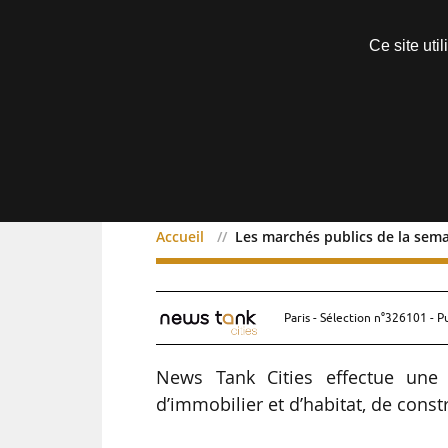
Découvrir sans engagement
Ce site uti
Menu
Accueil
Les marchés publics de la sem
Les marchés publics de 
Paris - Sélection n°326101 - P
News Tank Cities effectue une 
d’immobilier et d’habitat, de con