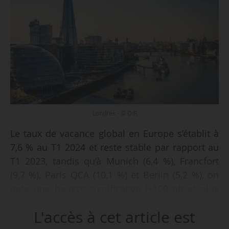
Londres - © D.R
Le taux de vacance global en Europe s’établit à
7,6 % au T1 2024 et reste stable par rapport au
T1 2023, tandis qu’à Munich (6,4 %), Francfort
(9,7 %), Paris QCA (10,1 %) et Berlin (5,2 %), on
note une hausse significative (+100 pb et plus
en un an), indique BNP Paribas Real Estate dans
L'accès à cet article est
une étude sur le marché des bureaux