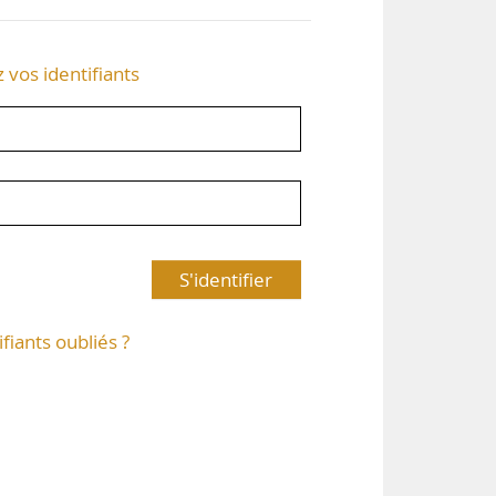
z vos identifiants
S'identifier
ifiants oubliés ?