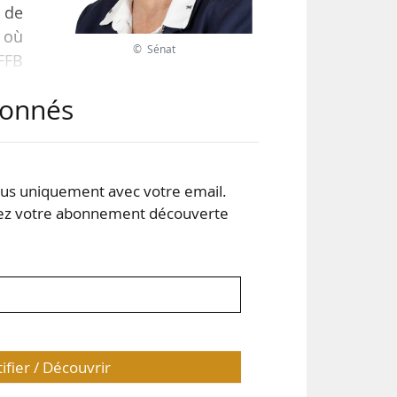
 de
, où
© Sénat
 FFB
ains
abonnés
une
e la
s uniquement avec votre email.
 votre abonnement découverte
tifier / Découvrir