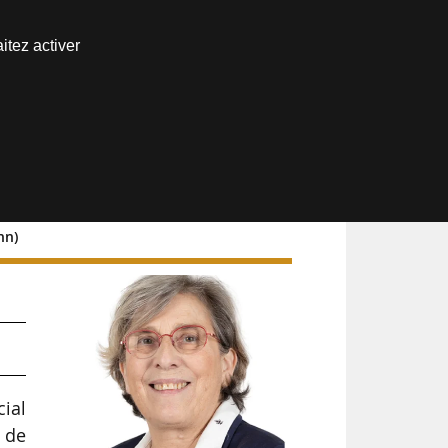
Nous joindre
itez activer
Espace abonné
nn)
s
cial
 de