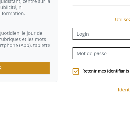
idistant, centré sur la
ublicité, ni
i formation.
Utilise
uotidien, le jour de
rubriques et les mots
artphone (App), tablette
R
Retenir mes identifiants
Ident