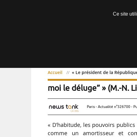
Découvrir sans engagement
Ce site uti
Menu
Accueil
« Le président de la Républiqu
« Le président de la Rép
moi le déluge” » (M.-N. 
Paris - Actualité n°326700 - P
« D’habitude, les pouvoirs public
comme un amortisseur et com