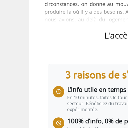
circonstances, on donne au mouv
produire là où il y a des besoins.
nous avions, au delà du logement 
pour essayer de construire les élém
L'accè
qu’il dure, car le président de 
politique de “après moi, le délug
Fédération des Coop’HLM, lors de 
« Nous sommes dans un contexte
3 raisons de 
L’info utile en temps 
En 10 minutes, faites le tour 
secteur. Bénéficiez du trava
expérimentée.
100% d’info, 0% de 