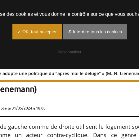
Prendre un rendez-vous
lise des cookies et vous donne le contrôle sur ce que vous souha
✓ OK, tout accepter
✗ Interdire tous les cookies
Personnaliser
e adopte une politique du “après moi le déluge” » (M.-N. Lienema
ublique adopte une politique du “aprè
Lienemann)
ublié le
31/05/2024 à 18:00
s de gauche comme de droite utilisent le logement so
me un acteur contra-cyclique. Dans ce genre