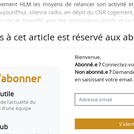
ement HLM les moyens de relancer son activité et
 Aujourd’hui, silence radio, en dépit du CNR Logement
social, travaillé avec les promoteurs privés et la
ents d’un plan de relance. Et ce silence radio, je cr
s à cet article est réservé aux 
la République ne va pas se re-présenter, et adopte 
e” », déclare Marie-Noëlle Lienemann, présidente d
l’assemblée générale du 29/05/2024.
Bienvenue,
Abonné.e ?
Connectez-vou
…
Non abonné.e ?
Demandez
s'abonner
en saisissant votre email.
utile
de l’actualité du
il d’une équipe
S'iden
pub