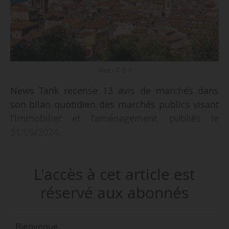
Nice - © D.R
News Tank recense 13 avis de marchés dans
son bilan quotidien des marchés publics visant
l’immobilier et l’aménagement, publiés le
31/05/2024.
Parmi les marchés recensés :
L'accès à cet article est
• Déconstruction de 38 logements pour Côte
réservé aux abonnés
d’Azur Habitat ;
• Construction de 37 logements collectifs pour
Bienvenue,
Essonne Habitat ;