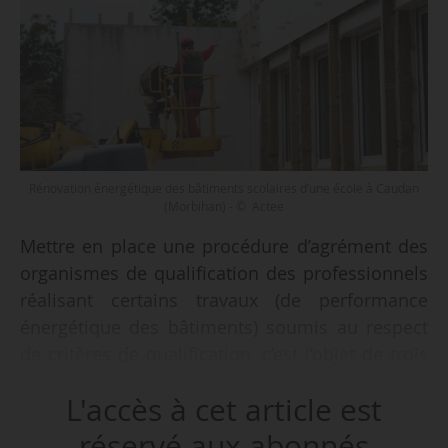
Rénovation énergétique des bâtiments scolaires d’une école à Caudan
(Morbihan) - © Actee
Mettre en place une procédure d’agrément des
organismes de qualification des professionnels
réalisant certains travaux (de performance
énergétique des bâtiments) soumis au respect
de critères de qualification, c’est l’objet de trois
décrets publiés par le ministère de la Transition
L'accès à cet article est
écologique et de la cohésion des territoires au
Journal officiel du 26/06/2024.
réservé aux abonnés