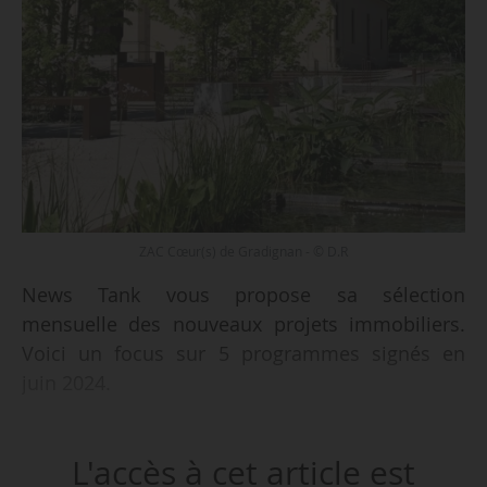
ZAC Cœur(s) de Gradignan - © D.R
News Tank vous propose sa sélection
mensuelle des nouveaux projets immobiliers.
Voici un focus sur 5 programmes signés en
juin 2024.
• Icade et Sogeprom cèdent un programme
L'accès à cet article est
tertiaire en Vefa à Lyon ;