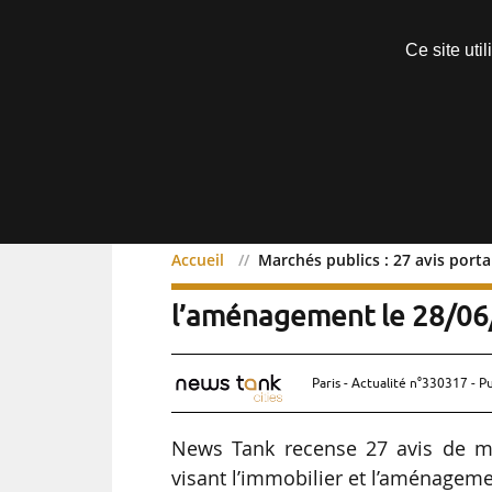
Découvrir sans engagement
Ce site uti
Menu
Accueil
Marchés publics : 27 avis port
Marchés publics : 27 avis
l’aménagement le 28/0
Paris - Actualité n°330317 - P
News Tank recense 27 avis de m
visant l’immobilier et l’aménageme