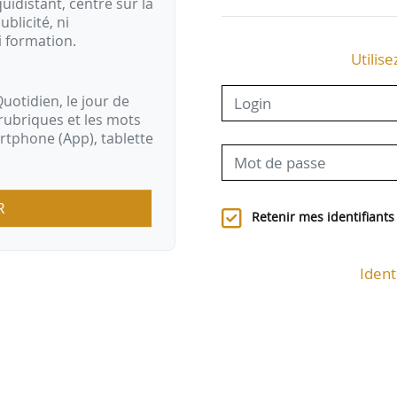
idistant, centré sur la
ublicité, ni
i formation.
Utilise
uotidien, le jour de
rubriques et les mots
artphone (App), tablette
R
Retenir mes identifiants
Ident