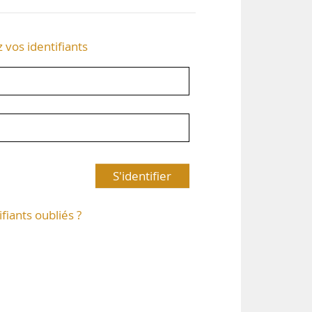
z vos identifiants
S'identifier
ifiants oubliés ?