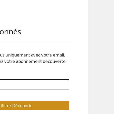
abonnés
pour
e du
s uniquement avec votre email.
 votre abonnement découverte
ine-
tifier / Découvrir