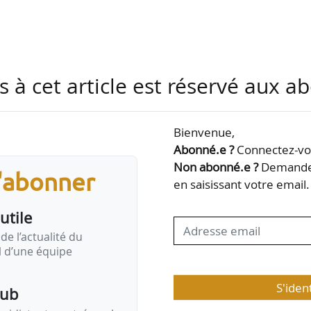
logements pour l’OPAC Saône-et-Loire ;
s à cet article est réservé aux 
 logements collectifs à Aramon (Gard) pour Un toit 
nts pour Rouen Habitat (Seine-Maritime) ;
Bienvenue,
es publics du quartier de Hauteville, dans le cadr
Abonné.e ?
Connectez-vou
lvados) ;
Non abonné.e ?
Demandez
s'abonner
in pour la Ville de Reims.
en saisissant votre email.
utile
de l’actualité du
il d’une équipe
 construction d’environ 52 logements pour
Rouen Habitat (Se
S'iden
ers la consultation
pub