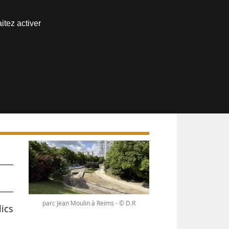
Nous joindre
itez activer
Espace abonné
parc Jean Moulin à Reims - © D.R
ics