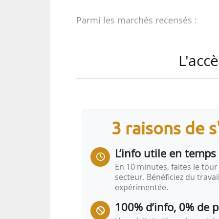
Parmi les marchés recensés :
• Travaux de réhabilitation de 48 
L'accè
• travaux de réhabilitation de 52
tous ;
• construction d’environ 52 logeme
• travaux d’aménagement des espac
NPNRU pour la Ville de Lisieux (Ca
3 raisons de 
• réaménagement du parc Jean Moul
Avis
L’info utile en temps 
En 10 minutes, faites le tour 
Habitat - Immobilier
secteur. Bénéficiez du trava
expérimentée.
Mission de maîtrise d’oeuvre pour la
Maritime)
, jusqu’au 31/07/2024.
Lien v
100% d’info, 0% de 
Travaux…