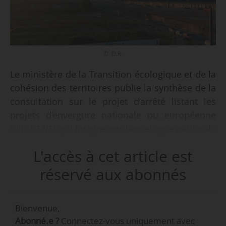
© D.R.
Le ministère de la Transition écologique et de la
cohésion des territoires publie la synthèse de la
consultation sur le projet d’arrêté listant les
projets d’envergure nationale ou européenne
(dits PENE) qui intègreront l’enveloppe nationale
dans le cadre du Zéro artificialisation nette, le
L'accès à cet article est
31/07/2024.
réservé aux abonnés
Cette consultation, qui s’est tenue du
12/04/2024 au 02/05/2024, a permis d’obtenir
Bienvenue,
240 contributions. L’arrêté actant la liste des 175
Abonné.e ?
Connectez-vous uniquement avec
grands projets (et des 312 autres projets