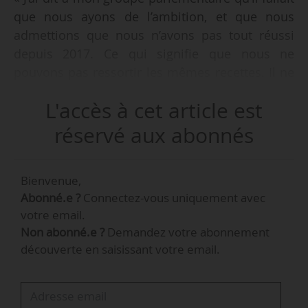
que nous ayons de l’ambition, et que nous
admettions que nous n’avons pas tout réussi
depuis 2017. Ce qui signifie que nous ne
pouvons pas ressortir les mêmes recettes. Il ne
s’agit pas de tout réinventer, mais il nous faut
L'accès à cet article est
une véritable volonté d’agir », indique Lionel
Causse, député (Ensemble) des Landes et
réservé aux abonnés
président sortant du Conseil national de
l’habitat, à News Tank le 01/08/2024.
Bienvenue,
Abonné.e ?
Connectez-vous uniquement avec
« Le projet de loi de finances pour 2025 donnera
votre email.
un signal. Il sera rendu public entre septembre
Non abonné.e ?
Demandez votre abonnement
et octobre 2024. En fonction des orientations
découverte en saisissant votre email.
prises sur les sujets logement, nous pourrons
déjà commencer à entrevoir ce qui est prévu
concernant le logement social, la rénovation, la