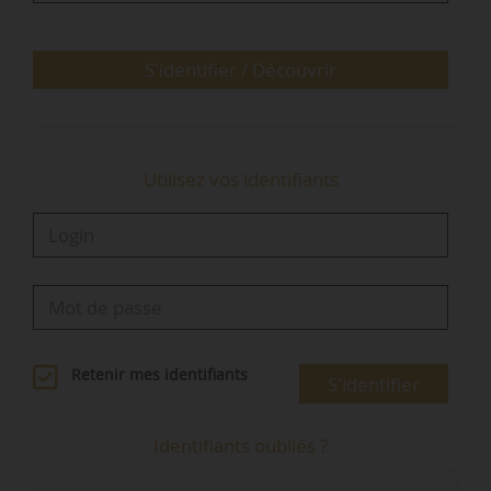
potentielle évolution de la fiscalité, le statut de
bailleur privé… Il faut…
S'identifier / Découvrir
Utilisez vos identifiants
Retenir mes identifiants
S'identifier
Identifiants oubliés ?