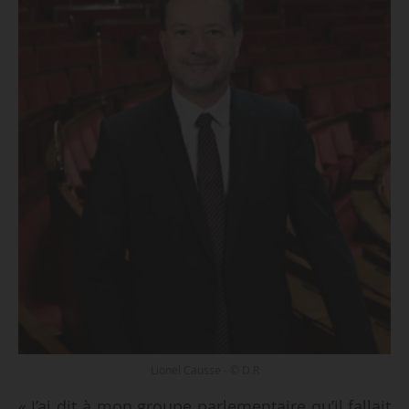
Lionel Causse - © D.R
« J’ai dit à mon groupe parlementaire qu’il fallait