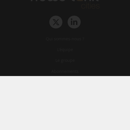
Qui sommes-nous ?
L‘équipe
Le groupe
Abonnements
Contact
Archives
CGA
Mentions légales
Confidentialité