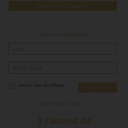
S'identifier / Découvrir
Rendez-vous de lecture hebdomadaire
News Tank Cities
présente son rendez-vous de lecture
Utilisez vos identifiants
hebdomadaire…
Retenir mes identifiants
S'identifier
Identifiants oubliés ?
3 raisons de