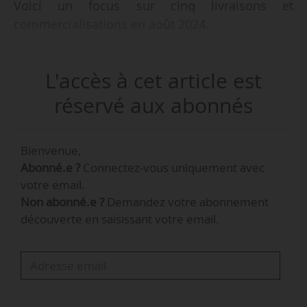
Voici un focus sur cinq livraisons et
commercialisations en août 2024.
• Végétalisation de la place de Catalogne par
L'accès à cet article est
e
Spie batignolles à Paris (14
arrondissement).
• Inauguration de la résidence Good Morning
réservé aux abonnés
par le groupe Cardinal à Créteil (Val-de-Marne).
• Inauguration de la résidence H²O par
Bienvenue,
l’Association Foncière Logement à Montpellier
Abonné.e ?
Connectez-vous uniquement avec
(Hérault).
votre email.
• Knight Frank France, premier locataire d’AXA IM
Non abonné.e ?
Demandez votre abonnement
Alts dans l’immeuble Assembly à Bristol
découverte en saisissant votre email.
(Royaume-Uni).
• Inauguration de la Maison de la Recherche
Sciences Humaines et Sociales “Annie Ernaux”
par l’Epaurif au sein de CY Cergy Paris Université
(Val d’Oise).