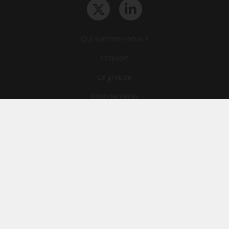
Qui sommes-nous ?
L‘équipe
Le groupe
Abonnements
Contact
Archives
CGA
Mentions légales
Confidentialité
Cookies