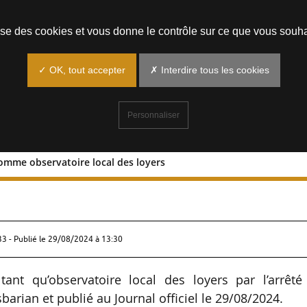
Prendre un rendez-vous
lise des cookies et vous donne le contrôle sur ce que vous souha
✓ OK, tout accepter
✗ Interdire tous les cookies
Personnaliser
comme observatoire local des loyers
’Indre comme observatoire local des
33 - Publié le
29/08/2024 à 13:30
tant qu’observatoire local des loyers par l’arrêté
arian et publié au Journal officiel le 29/08/2024.