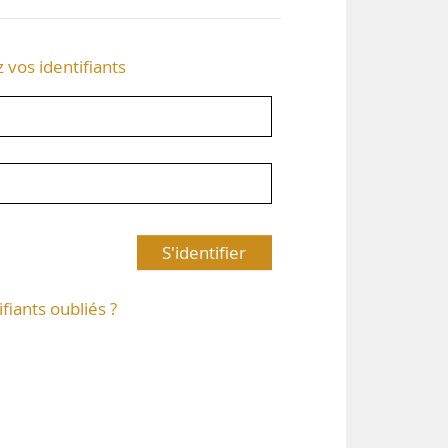
z vos identifiants
S'identifier
ifiants oubliés ?