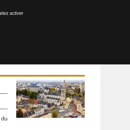
Nous joindre
itez activer
Espace abonné
 du