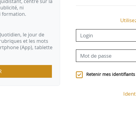
idistant, centré sur la
ublicité, ni
uillaume Kasbarian
i formation.
Utilise
éputé de la 1ère…
uotidien, le jour de
rubriques et les mots
artphone (App), tablette
R
Retenir mes identifiants
Ident