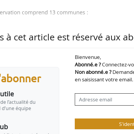
servation comprend 13 communes :
s à cet article est réservé aux 
Bienvenue,
Abonné.e ?
Connectez-vou
Non abonné.e ?
Demandez
s'abonner
en saisissant votre email.
utile
de l’actualité du
il d’une équipe
S'iden
pub