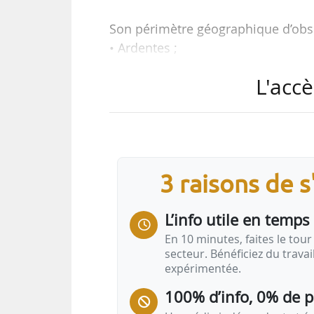
Son périmètre géographique d’ob
• Ardentes ;
• Arthon ;
L'accè
• Châteauroux ;
• Coings ;
• Déols ;
• Diors ;
• Etrechet ;
3 raisons de 
• Jeu-les-Bois ;
• Mâron ;
L’info utile en temps 
• Montierchaume ;
• Le Poinçonnet ;
En 10 minutes, faites le tour 
secteur. Bénéficiez du trava
• Saint-Maur ;
expérimentée.
• Sassierges-Saint-Germain.
100% d’info, 0% de 