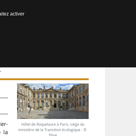
Nous joindre
itez activer
Espace abonné
r
er-
Hôtel de Roquelaure à Paris, siège du
ministère de la Transition écologique - ©
 la
Pline