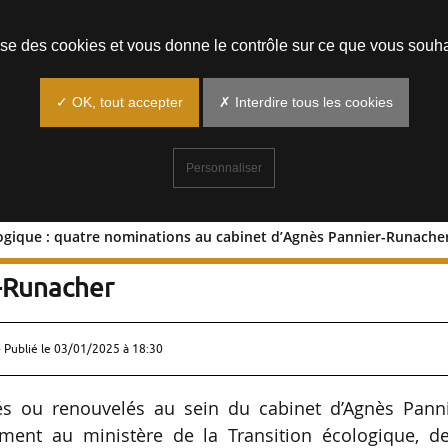
Prendre un rendez-vous
lise des cookies et vous donne le contrôle sur ce que vous souha
✓ OK, tout accepter
✗ Interdire tous les cookies
Personnaliser
logique : quatre nominations au cabinet d’Agnès Pannier-Runache
on écologique : quatre nominations au
-Runacher
 Publié le
03/01/2025 à 18:30
ou renouvelés au sein du cabinet d’Agnès Panni
ment au ministère de la Transition écologique, de