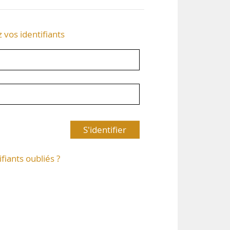
z vos identifiants
S'identifier
ifiants oubliés ?