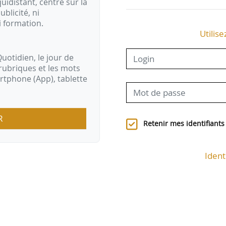
idistant, centré sur la
ublicité, ni
i formation.
Utilise
uotidien, le jour de
rubriques et les mots
artphone (App), tablette
R
Retenir mes identifiants
Ident