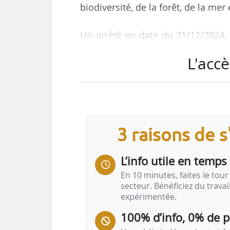
biodiversité, de la forêt, de la mer
Un arrêté en date du 31/12/2024, 
Vieillefosse directrice adjointe d
L'accè
forêt et de la prévention des risqu
l’environnement, du climat et de l
auparavant conseillère écologie 
septembre 2024.
3 raisons de 
Frédéric de Carmoy est nommé de 
mer, de la pêche et du…
L’info utile en temps 
En 10 minutes, faites le tour 
secteur. Bénéficiez du trava
expérimentée.
100% d’info, 0% de 