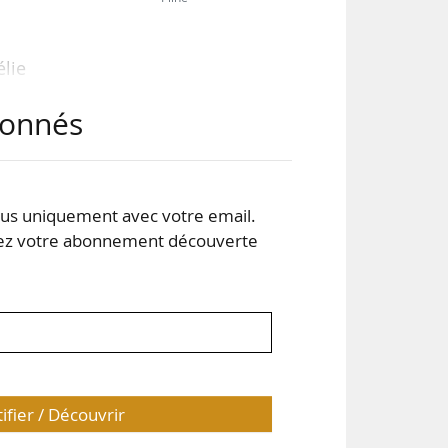
élie
e la
abonnés
e de
tait
 et
s uniquement avec votre email.
 votre abonnement découverte
 la
tifier / Découvrir