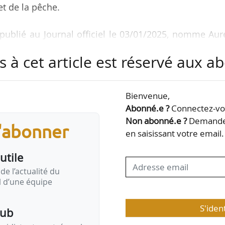
 et de la pêche.
publié au Journal officiel le 03/01/2025, nomme Aur
u cabinet en charge de la biodiversité, du climat, d
s à cet article est réservé aux 
es. Elle était directrice adjointe du cabinet en charg
a prévention des risques depuis le 26/09/2024. Elle é
du Président de la République entre septembre 2023
Bienvenue,
Abonné.e ?
Connectez-vou
Non abonné.e ?
Demandez
s'abonner
son côté directeur adjoint du cabinet en charge de
en saisissant votre email.
utile
de l’actualité du
il d’une équipe
S'iden
pub