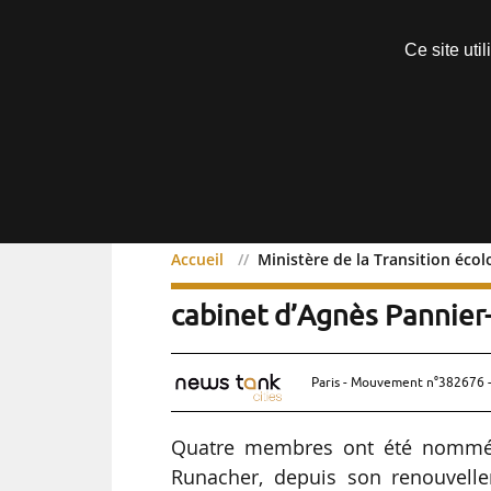
Découvrir sans engagement
Ce site uti
Menu
Accueil
Ministère de la Transition éco
Ministère de la Transiti
cabinet d’Agnès Pannier
Paris - Mouvement n°382676 -
Quatre membres ont été nommés 
Runacher, depuis son renouvelle