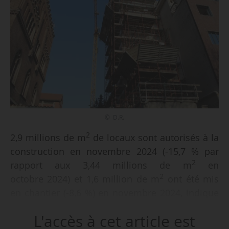
© D.R.
2
2,9 millions de m
de locaux sont autorisés à la
construction en novembre 2024 (-15,7 % par
2
rapport aux 3,44 millions de m
en
2
octobre 2024) et 1,6 million de m
ont été mis
en chantier (-8,6 %) en novembre 2024, indique
le ministère du Logement et de la rénovation
L'accès à cet article est
urbaine, le 31/12/2024.