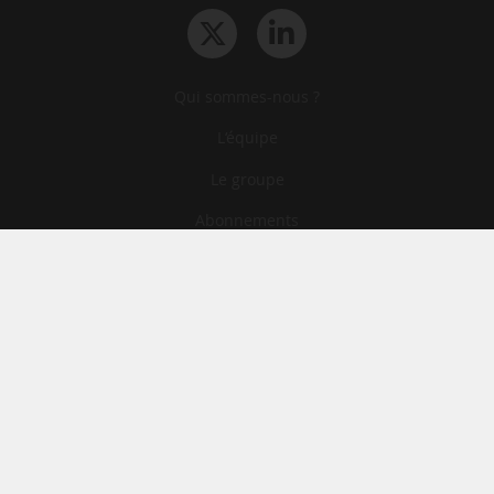
Qui sommes-nous ?
L‘équipe
Le groupe
Abonnements
Contact
Archives
CGA
Mentions légales
Confidentialité
Cookies