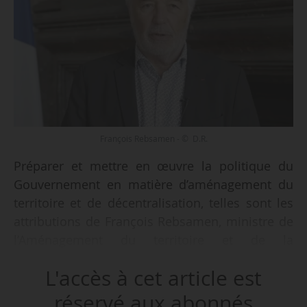
François Rebsamen - © D.R.
Préparer et mettre en œuvre la politique du
Gouvernement en matière d’aménagement du
territoire et de décentralisation, telles sont les
attributions de François Rebsamen, ministre de
l’Aménagement du territoire et de la
décentralisation, fixées par décret publié au
L'accès à cet article est
Journal officiel du 09/01/2025.
réservé aux abonnés