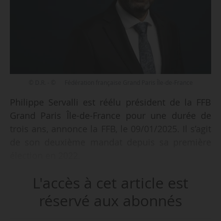
© D.R. - © Fédération française Grand Paris Île-de-France
Philippe Servalli est réélu président de la FFB
Grand Paris Île-de-France pour une durée de
trois ans, annonce la FFB, le 09/01/2025. Il s’agit
de son deuxième mandat depuis sa première
élection en 2022.
L'accès à cet article est
Membre de la FFB Grand Paris Île-de-France
depuis 2005, Philippe Servalli est trésorier, puis
réservé aux abonnés
premier vice-président de la fédération