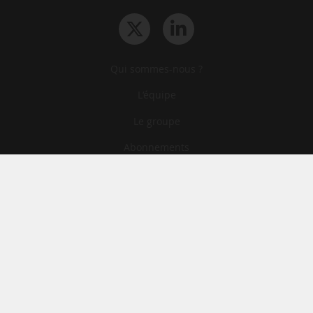
Qui sommes-nous ?
L‘équipe
Le groupe
Abonnements
Contact
Archives
CGA
Mentions légales
Confidentialité
Cookies