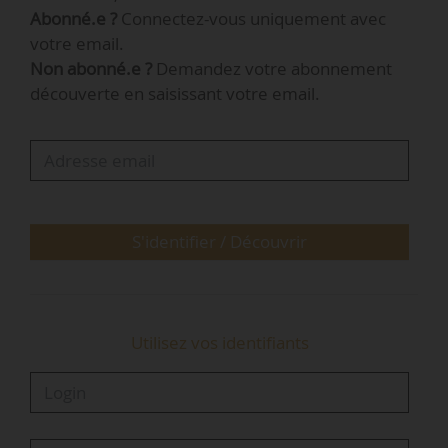
Abonné.e ?
Connectez-vous uniquement avec
• Guillaume Voisard, directeur adjoint du
votre email.
cabinet (renouvelé dans ses fonctions) ;
Non abonné.e ?
Demandez votre abonnement
• Feriel Herlaut, cheffe de cabinet (renouvelée
découverte en saisissant votre email.
dans ses fonctions) ;
• Abdelaziz Bouaziz, chef adjoint de cabinet
(renouvelé dans ses fonctions) ;
• Mehdi Aouat, conseiller auprès de la ministre
(renouvelé dans ses fonctions) ;
• Romain Bordier, conseiller construction et
S'identifier / Découvrir
transition écologique (renouvelé dans ses
fonctions) ;
• Maï-Caroline Bullier, conseillère budget et…
Utilisez vos identifiants