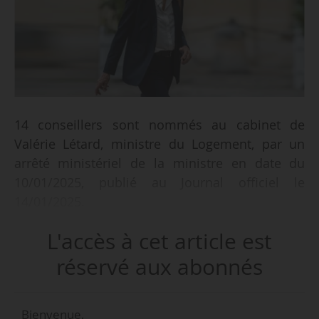
14 conseillers sont nommés au cabinet de
Valérie Létard, ministre du Logement, par un
arrêté ministériel de la ministre en date du
10/01/2025, publié au Journal officiel le
14/01/2025.
L'accès à cet article est
Sont ainsi nommés :
réservé aux abonnés
• Virginie Lasserre, directrice de cabinet
(renouvelée dans ses fonctions qu’elle exerce
Bienvenue,
auprès de la ministre depuis le 21/09/2024) ;