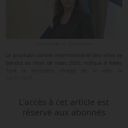
Juliette Méadel - © Gouvernement
Le prochain comité interministériel des villes se
tiendra au mois de mars 2025, indique à News
Tank le ministère chargé de la ville, le
14/01/2025.
« L’objectif sera notamment de faire le point sur
L'accès à cet article est
la mise en œuvre et la poursuite des contrats de
villes 2024-2030, signés en 2024 », ajoute le
réservé aux abonnés
ministère. La précédente édition du CIV s’est
tenue à Chanteloup-Les-Vignes (Yvelines), le