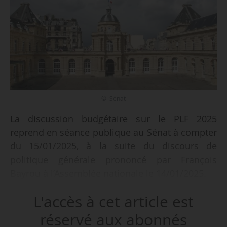
© Sénat
La discussion budgétaire sur le PLF 2025
reprend en séance publique au Sénat à compter
du 15/01/2025, à la suite du discours de
politique générale prononcé par François
Bayrou à l’Assemblée nationale le 14/01/2025.
L'accès à cet article est
La discussion budgétaire repart sur les bases du
texte, dans sa version suspendue au Sénat à la
réservé aux abonnés