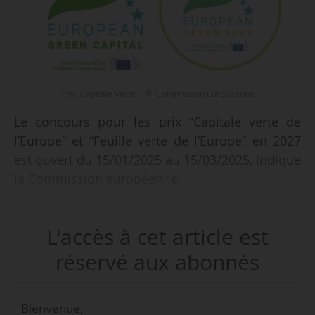
Prix 'Capitale Verte' - © Commission Européenne
Le concours pour les prix “Capitale verte de
l’Europe” et “Feuille verte de l’Europe” en 2027
est ouvert du 15/01/2025 au 15/03/2025, indique
la Commission européenne.
• Le prix “Capitale verte de l’Europe” (European
L'accès à cet article est
Green Capital) s’adresse aux villes européennes
de plus de 100 000 habitants. Une ville est
réservé aux abonnés
nommée lauréate tous les ans. 17 villes ont
remporté le prix de la Capitale verte de l’Europe,
Bienvenue,
dont Grenoble en 2022.