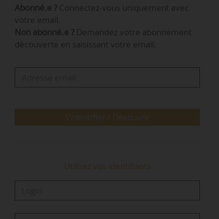
Abonné.e ?
Connectez-vous uniquement avec
• Le prix “Feuille verte de l’Europe” (European
votre email.
Green Leaf) s’adresse aux villes européennes
Non abonné.e ?
Demandez votre abonnement
recensant entre 20 000 et 100 000 habitants.
découverte en saisissant votre email.
Deux villes sont nommées lauréates tous les
ans.
La sélection des lauréats repose sur les sept
indicateurs environnementaux suivants : qualité
de l’air, eau, biodiversité, espaces verts et
S'identifier / Découvrir
utilisation durable des sols, déchets et…
Utilisez vos identifiants