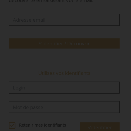
découverte en saisissant votre email.
Républicains) le 07/11/2024, ce texte modifie la
méthode pour atteindre le Zéro artificialisation
nette en 2050. Une partie de ses articles avait
obtenu l’aval du Gouvernement précédent,
notamment la pérennisation de la mesure de
l’artificialisation par…
S'identifier / Découvrir
Utilisez vos identifiants
Retenir mes identifiants
S'identifier