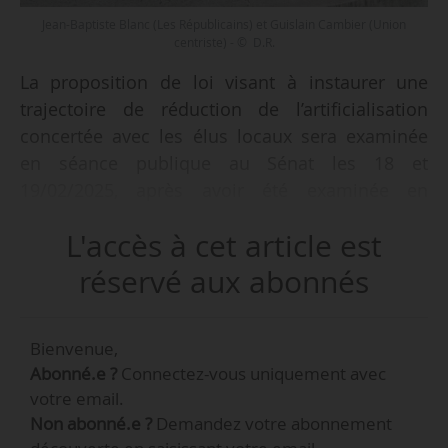
Jean-Baptiste Blanc (Les Républicains) et Guislain Cambier (Union
centriste) - © D.R.
La proposition de loi visant à instaurer une
trajectoire de réduction de l’artificialisation
concertée avec les élus locaux sera examinée
en séance publique au Sénat les 18 et
19/02/2025, après avoir été examinée en
commission des affaires économiques. Les
L'accès à cet article est
sénateurs Jean-Marc Boyer (Les Républicains) et
Amel Gacquerre (Union centriste) ont été
réservé aux abonnés
nommés rapporteurs sur ce texte. Le délai
limite de dépôt des amendements en
Bienvenue,
commission est fixé au 06/02/2025.
Abonné.e ?
Connectez-vous uniquement avec
votre email.
Déposé par les sénateurs Guislain Cambier
Non abonné.e ?
Demandez votre abonnement
(Union centriste) et Jean-Baptiste Blanc (Les