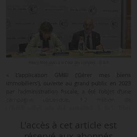
Pierre Moscovici à la Cour des comptes - © D.R
« L’application GMBI (‘Gérer mes biens
immobiliers’), ouverte au grand public en 2023
par l’administration fiscale, a été l’objet d’une
campagne ubuesque. 1,2 million de
contribuables ont été assujettis à tort. Trois
reports de date de déclaration ont été
L'accès à cet article est
nécessaires générant une situation de crise
dans les services de la DGFiP. 1,3 Md€ ont été
réservé aux abonnés