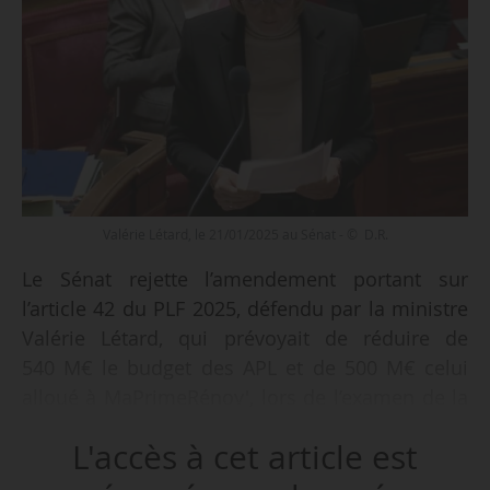
Valérie Létard, le 21/01/2025 au Sénat - © D.R.
Le Sénat rejette l’amendement portant sur
l’article 42 du PLF 2025, défendu par la ministre
Valérie Létard, qui prévoyait de réduire de
540 M€ le budget des APL et de 500 M€ celui
alloué à MaPrimeRénov', lors de l’examen de la
mission Cohésion des territoires en séance
L'accès à cet article est
publique le 21/01/2025.