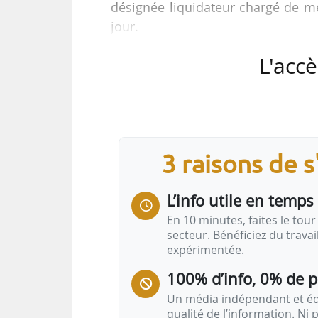
désignée liquidateur chargé de m
jour.
L'accè
La structure a cédé ses derniers l
L’excédent de liquidation est attri
Bois et à l’office public de l’habit
l’objet d’une convention conclue en
3 raisons de 
Le décret du 21/08/1921 portant cré
L’info utile en temps 
En 10 minutes, faites le tour 
secteur. Bénéficiez du trava
expérimentée.
100% d’info, 0% de 
Un média indépendant et équ
qualité de l’information. Ni p