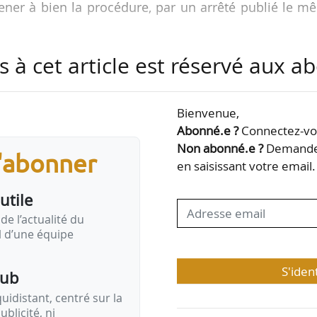
ener à bien la procédure, par un arrêté publié le m
s à cet article est réservé aux 
ogements à Vilogia en janvier 2020.
bué à l’établissement public territorial Paris Est Marn
Bienvenue,
at Valophis Habitat. L’attribution de cet excédent doit f
Abonné.e ?
Connectez-vou
tre le préfet de département et les attributaires.
Non abonné.e ?
Demandez
s'abonner
en saisissant votre email.
ation de l’office public d’habitations à bon…
utile
de l’actualité du
il d’une équipe
S'iden
pub
idistant, centré sur la
ublicité, ni