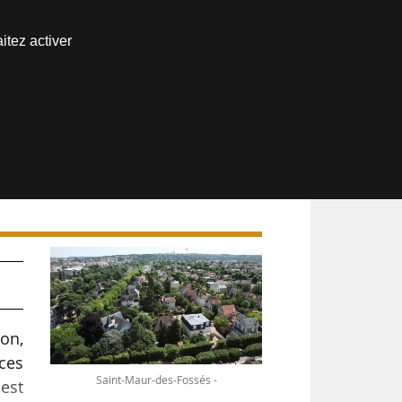
Nous joindre
itez activer
Espace abonné
n
ion,
ices
Saint-Maur-des-Fossés -
 est