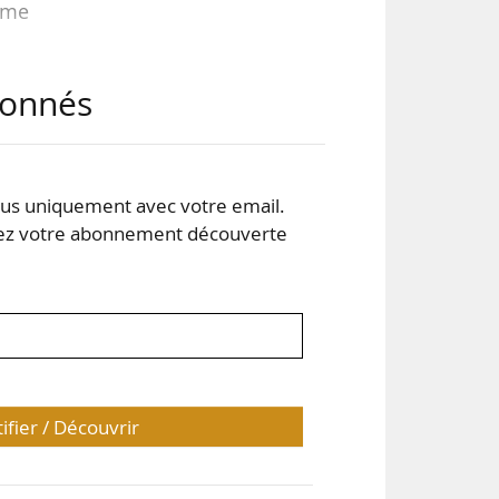
ême
abonnés
e et
aire
s uniquement avec votre email.
 votre abonnement découverte
tifier / Découvrir