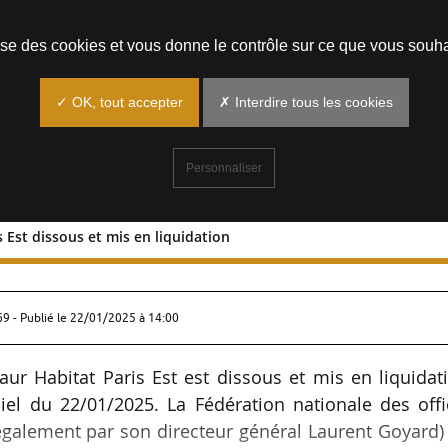
Prendre un rendez-vous
lise des cookies et vous donne le contrôle sur ce que vous souha
✓ OK, tout accepter
✗ Interdire tous les cookies
Personnaliser
 Est dissous et mis en liquidation
 Paris Est dissous et mis en liquidatio
69 - Publié le
22/01/2025 à 14:00
Maur Habitat Paris Est est dissous et mis en liquidat
ciel du 22/01/2025. La Fédération nationale des off
légalement par son directeur général Laurent Goyard)