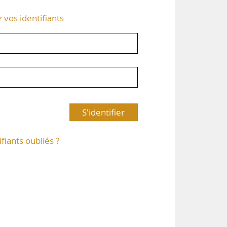
z vos identifiants
S'identifier
ifiants oubliés ?