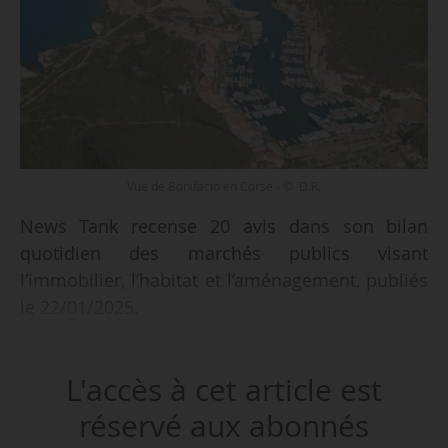
Vue de Bonifacio en Corse - © D.R.
News Tank recense 20 avis dans son bilan
quotidien des marchés publics visant
l’immobilier, l’habitat et l’aménagement, publiés
le 22/01/2025.
Parmi les marchés recensés :
L'accès à cet article est
• travaux de gros entretien de 175 logements
répartis sur 19 groupes immobiliers à Rennes
réservé aux abonnés
pour Neotoa ;