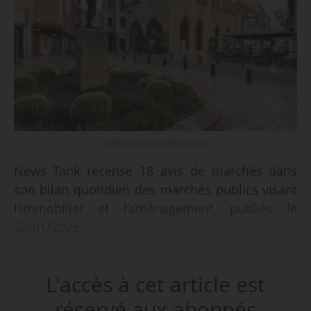
© Perpignan Méditerranée
News Tank recense 18 avis de marchés dans
son bilan quotidien des marchés publics visant
l’immobilier et l’aménagement, publiés le
23/01/2025.
Parmi les marchés recensés :
L'accès à cet article est
• mission d’assistance à maîtrise d’ouvrage pour
la réhabilitation de la Résidence Champ de
réservé aux abonnés