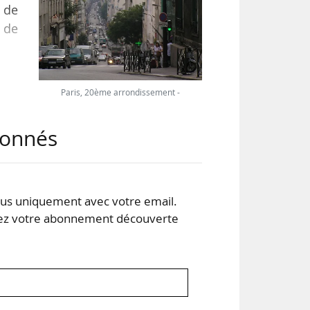
e de
l de
 une
Paris, 20ème arrondissement -
abonnés
 le
ents
s uniquement avec votre email.
 votre abonnement découverte