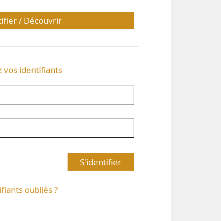
tifier / Découvrir
z vos identifiants
S'identifier
ifiants oubliés ?