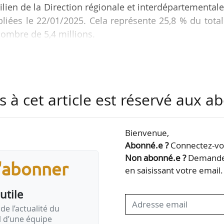
cilien de la Direction régionale et interdépartemental
iées le 22/01/2025. Cela représente 25,8 % du tota
ombre de 5,4 millions.
sé de 1,1 % entre le 01/01/2023 et le 01/01/2024, soit
ante qu’au niveau national (0,8 %) d’après la Drihl.
s à cet article est réservé aux 
s sociaux a progressé de 8,5 %, soit davantage que
sur la période 2015-2021 (+4,5 %). La part de logem
Bienvenue,
Abonné.e ?
Connectez-vou
Non abonné.e ?
Demandez
s'abonner
en saisissant votre email.
utile
de l’actualité du
il d’une équipe