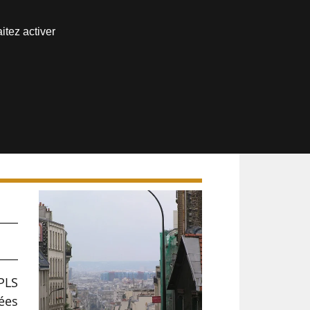
Nous joindre
itez activer
Espace abonné
-
PLS
nées