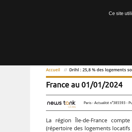
Découvrir sans engagement
Ce site uti
Menu
Accueil
Drihl : 25,8 % des logements so
Drihl : 25,8 % des logeme
France au 01/01/2024
Paris - Actualité n°385593 - P
La région Île-de-France compt
(répertoire des logements locatifs