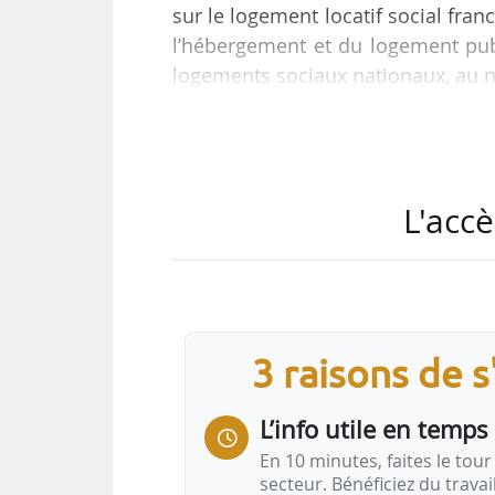
sur le logement locatif social fran
l’hébergement et du logement publ
logements sociaux nationaux, au n
Le parc social francilien a progres
progression légèrement plus import
L'accè
« Sur 6 ans, le parc de logement
nombre de résidences principales 
sociaux atteint désormais 26,1 …
3 raisons de 
L’info utile en temps 
En 10 minutes, faites le tour 
secteur. Bénéficiez du trava