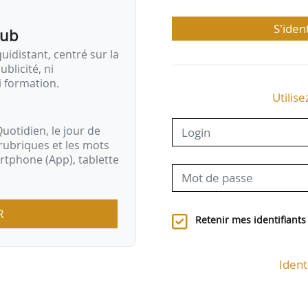
S'iden
pub
idistant, centré sur la
ublicité, ni
i formation.
Utilise
uotidien, le jour de
rubriques et les mots
artphone (App), tablette
R
Retenir mes identifiants
Ident