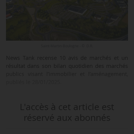
Saint-Martin-Boulogne - © D.R.
News Tank recense 10 avis de marchés et un
résultat dans son bilan quotidien des marchés
publics visant l’immobilier et l’aménagement,
publiés le 28/01/2025.
Parmi les marchés recensés :
L'accès à cet article est
• construction de 37 logements collectifs et 40
logements intermédiaires et de leurs abords à
réservé aux abonnés
Saint-Martin-Boulogne (Pas-de-Calais) pour
Territoires Soixante-Deux ;