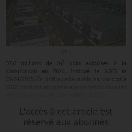
© D.R
2
37,6 millions de m
sont autorisés à la
construction en 2024, indique le SDES le
29/01/2025. Ce chiffre reste stable par rapport à
2023, mais est en légère augmentation sans les
déclarations reçues avec retard (+2,9 %).
L'accès à cet article est
Au T4 2024, les enregistrements d’autorisation à
la construction de locaux non résidentiels
réservé aux abonnés
2
s’élèvent à 10 millions de m
et sont en