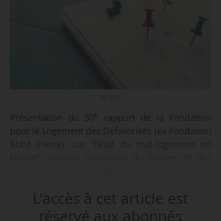
© D.R.
e
Présentation du 30
rapport de la Fondation
pour le Logement des Défavorisés (ex-Fondation
Abbé Pierre), sur “l’état du mal-logement en
France”, Assises nationales du foncier et des
e
territoires à Nancy, 4
édition de “Villes durables
en action” à Bayonne, examen du PLF 2025…
L'accès à cet article est
Retrouvez l’ensemble des événements à ne pas
réservé aux abonnés