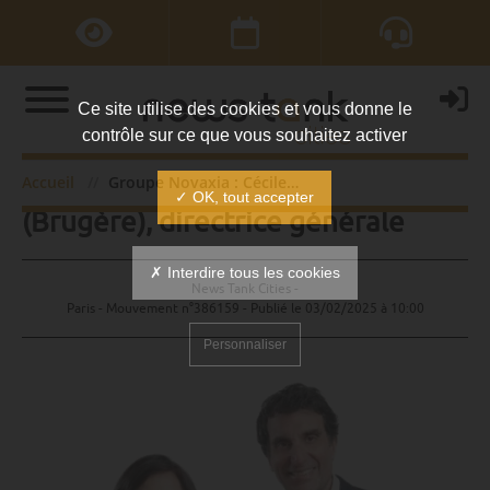
Ce site utilise des cookies et vous donne le
contrôle sur ce que vous souhaitez activer
Groupe Novaxia : Cécile Tricault
Accueil
Groupe Novaxia : Cécile Tricault (Brugère), directrice générale
✓ OK, tout accepter
(Brugère), directrice générale
✗ Interdire tous les cookies
News Tank Cities -
Paris - Mouvement n°386159 - Publié le
03/02/2025 à 10:00
Personnaliser