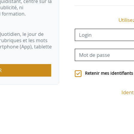
idistant, centré sur la
ublicité, ni
i formation.
Utilise
uotidien, le jour de
rubriques et les mots
artphone (App), tablette
R
Retenir mes identifiants
Ident