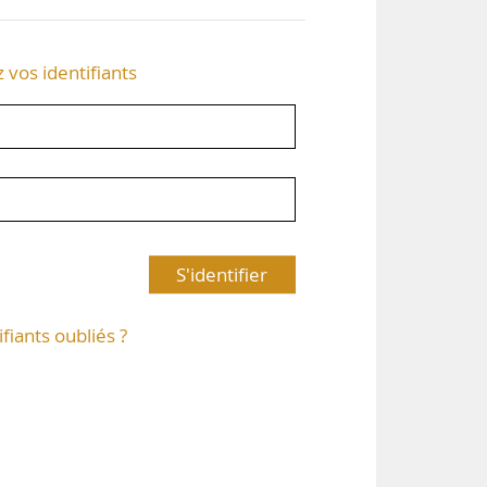
z vos identifiants
S'identifier
ifiants oubliés ?