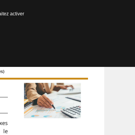
Nous joindre
itez activer
Espace abonné
es)
axes
 le