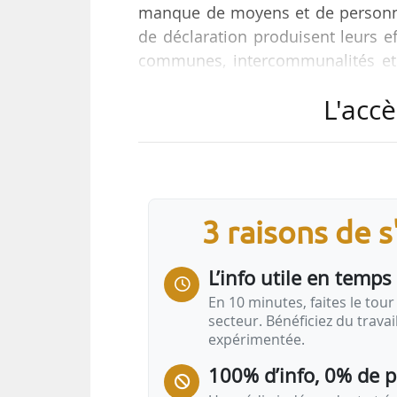
manque de moyens et de personne
de déclaration produisent leurs ef
communes, intercommunalités et 
583 et 695 M€ de taxe d’aménagem
L'accè
exercices 2023-2024 », indique le 
Ce calcul est basé sur les rem
Publiques, les montants de taxes 
du syndicat élaborées …
3 raisons de 
L’info utile en temps 
En 10 minutes, faites le tour 
secteur. Bénéficiez du trava
expérimentée.
100% d’info, 0% de 