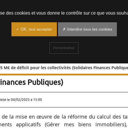
Prendre un rendez-vous
lise des cookies et vous donne le contrôle sur ce que vous souha
✓ OK, tout accepter
✗ Interdire tous les cookies
Personnaliser
M€ de déficit pour les collectivités (Solidaires Finances Publiqu
3 à 695 M€ de déficit pour les
 Finances Publiques)
ublié le
04/02/2025 à 15:00
 de la mise en œuvre de la réforme du calcul des t
ments applicatifs (Gérer mes biens immobiliers),