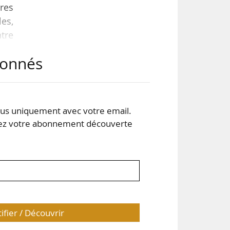
res
les,
tre
les
abonnés
ces
ions
s uniquement avec votre email.
 votre abonnement découverte
tifier / Découvrir