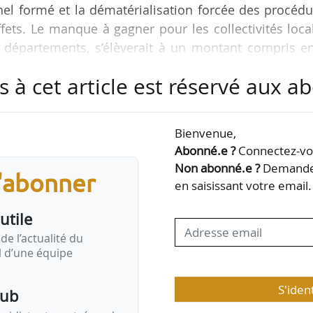
l formé et la dématérialisation forcée des procédu
fets. Le manque à gagner pour les collectivités loca
départements, s’élèverait à un montant compris en
ent et 51 M€ de taxe d’archéologie préventive sur 
s à cet article est réservé aux 
syndicat Solidaires Finances Publiques, le 29/01/2025.
ontées de terrain recensées par Solidaires Finan
Bienvenue,
d’aménagement liquidés par la DGFiP et les estimat
Abonné.e ?
Connectez-vou
Non abonné.e ?
Demandez
s'abonner
en saisissant votre email.
utile
de l’actualité du
il d’une équipe
S'iden
pub