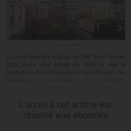
© La Coop Foncière
La Coop Foncière engage un AMI pour l’année
2025, après celui publié fin 2024, et vise la
production de 200 logements en BRS avec les
opérateurs et promoteurs non sociétaires,
indique la coopérative le 03/02/2025. Les
modalités de réponse à l’AMI évoluent
L'accès à cet article est
cependant par rapport au précédent : les
opérateurs pourront désormais répondre et
réservé aux abonnés
déposer un dossier complet tout au long de
l’année 2025.