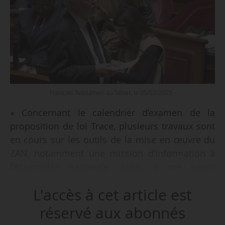
François Rebsamen au Sénat, le 05/02/2025 -
« Concernant le calendrier d’examen de la
proposition de loi Trace, plusieurs travaux sont
en cours sur les outils de la mise en œuvre du
ZAN, notamment une mission d’information à
l’Assemblée nationale. Aussi, il me paraît
judicieux de nous appuyer sur leurs conclusions
L'accès à cet article est
pour enrichir le texte qui va sortir du Sénat, à
l’Assemblée nationale », déclare François
réservé aux abonnés
Rebsamen, ministre de l’Aménagement du