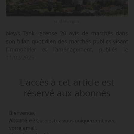
Saint-Marcellin -
News Tank recense 20 avis de marchés dans
son bilan quotidien des marchés publics visant
l’immobilier et l’aménagement, publiés le
11/02/2025.
Parmi les marchés recensés :
L'accès à cet article est
• évaluation socio-économique portant sur le
devenir de trois résidences sociales dans le QPV
réservé aux abonnés
du Grand Mirail et le PRU Bellefontaine pour
Toulouse Métropole (Haute-Garonne) ;
Bienvenue,
• mission d’assistance à maîtrise d’ouvrage BIM
Abonné.e ?
Connectez-vous uniquement avec
(Building Information Modeling) pour les
votre email.
opérations de construction ou de réhabilitation