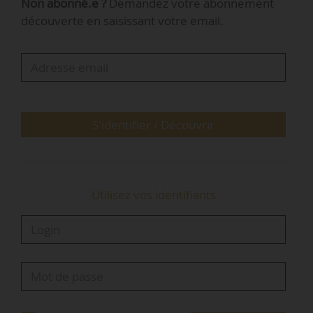
Non abonné.e ?
Demandez votre abonnement
des bâtiments du Département de la Haute-
découverte en saisissant votre email.
Savoie ;
• travaux d’amélioration thermique de 45
logements à Saint-Marcellin (Isère) pour Alpes
Isère Habitat.
Avis
S'identifier / Découvrir
Habitat - Immobilier
Marché de prestations de contrôle qualité de la propreté
Utilisez vos identifiants
des résidences de la
SEM Seine Ouest Habitat et
Patrimoine
(Hauts-de-Seine)…