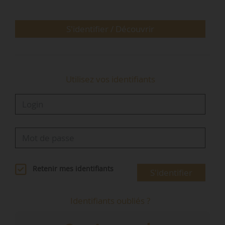
à des particuliers de bénéficier des avantages
qu’ont les bailleurs sociaux, avec une fiscalité
avantageuse sur la TVA et la taxe foncière, dans
S'identifier / Découvrir
des conditions spécifiques. »
« Les…
Utilisez vos identifiants
Retenir mes identifiants
S'identifier
Identifiants oubliés ?