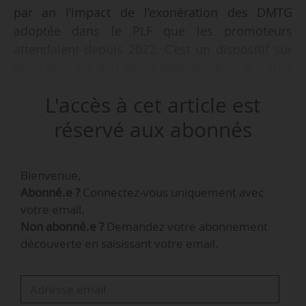
par an l’impact de l’exonération des DMTG
adoptée dans le PLF que les promoteurs
attendaient depuis 2022. C’est un dispositif sur
deux ans, qui doit servir d’électrochoc. Il y aura
un travail de communication à faire auprès des
L'accès à cet article est
particuliers », indique Pascal Boulanger,
président de la Fédération des promoteurs
réservé aux abonnés
immobiliers, dans son bilan annuel, le
13/02/2025.
Bienvenue,
Abonné.e ?
Connectez-vous uniquement avec
« Nous attendons maintenant le décret
votre email.
d’application de l’extension du PTZ incluse dans
Non abonné.e ?
Demandez votre abonnement
le PLF, qui est une bonne nouvelle pour la
découverte en saisissant votre email.
promotion immobilière. »
« Ajoutons le LLI aux particuliers qui permettrait