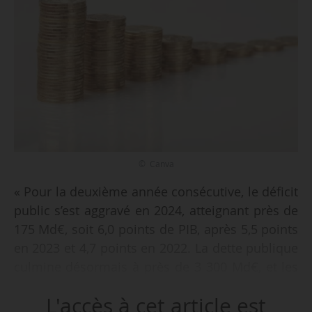
© Canva
« Pour la deuxième année consécutive, le déficit
public s’est aggravé en 2024, atteignant près de
175 Md€, soit 6,0 points de PIB, après 5,5 points
en 2023 et 4,7 points en 2022. La dette publique
culmine désormais à près de 3 300 Md€, et les
charges d’intérêt à 59 Md€ », indique la Cour
L'accès à cet article est
des comptes dans son rapport sur la situation