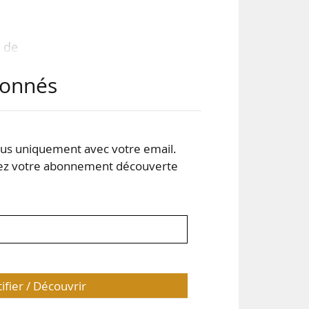
e de
chez
abonnés
a en
 en
s uniquement avec votre email.
s du
 votre abonnement découverte
tifier / Découvrir