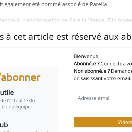
ait également été nommé associé de Parella.
e People & transformation de Parella France. Diplômé
 Kedge Business school, elle a débuté sa carrière 
s à cet article est réservé aux 
ormation de Engie Cofely avant de rejoindre Parell
Bienvenue,
ière en 2015 chez Parella en tant que consultant
Abonné.e ?
Connectez-vou
 l’ESPI, il a ensuite intégré l’équipe de consultant
Non abonné.e ?
Demandez
s'abonner
en saisissant votre email.
utile
du département Real Estate Services de Parella…
de l’actualité du
il d’une équipe
S'iden
pub