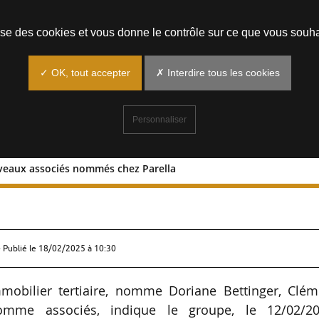
Prendre un rendez-vous
lise des cookies et vous donne le contrôle sur ce que vous souha
✓ OK, tout accepter
✗ Interdire tous les cookies
Personnaliser
ouveaux associés nommés chez Parella
rois nouveaux associés nommés chez
 Publié le
18/02/2025 à 10:30
mmobilier tertiaire, nomme Doriane Bettinger, Clém
me associés, indique le groupe, le 12/02/20