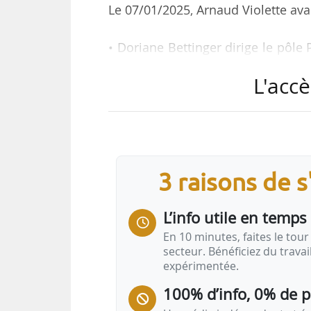
Le 07/01/2025, Arnaud Violette av
• Doriane Bettinger dirige le pôl
l’Université Paris Dauphine et de
L'accè
Engie à la direction de la Transf
2019.
• Clément Bach a débuté sa carr
évaluation immobilière. Diplômé de
3 raisons de 
département Real Estate Services.
L’info utile en temps 
• Laura Seng Hazan est en charge 
En 10 minutes, faites le tour 
secteur. Bénéficiez du trava
expérimentée.
100% d’info, 0% de 