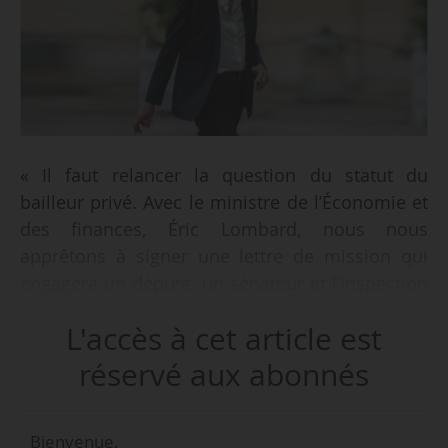
« Il faut relancer la question du statut du
bailleur privé. Avec le ministre de l’Économie et
des finances, Éric Lombard, nous nous
apprêtons à signer une lettre de mission qui
engagera un député, un sénateur et l’Inspection
générale des finances, pour y travailler.
L'accès à cet article est
L’objectif est d’avoir un retour concret
rapidement pour intégrer des dispositions dans
réservé aux abonnés
le prochain budget 2026 et les soumettre aux
parlementaires », déclare Valérie Létard,
Bienvenue,
ministre du Logement, dans L’Opinion, le