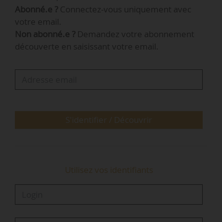
Abonné.e ?
Connectez-vous uniquement avec
16/02/2025.
votre email.
Non abonné.e ?
Demandez votre abonnement
Un ou deux parlementaires (et/ou personne
découverte en saisissant votre email.
issue de la société civile) seront sélectionnés
par les ministres pour porter cette mission. Elle
devra déterminer les conditions d’application
d’une défiscalisation, notamment le choix de
l’abattement ou de l’amortissement comme
base de fonctionnement du…
S'identifier / Découvrir
Utilisez vos identifiants