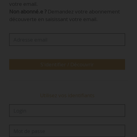
votre email.
territoire. »
Non abonné.e ?
Demandez votre abonnement
découverte en saisissant votre email.
« Les enjeux quotidiens de la gestion de
proximité seront également abordés,
notamment la gestion technique
(stationnements, déchets ménagers,
maintenance des résidences…), les services aux
habitantes et habitants (espaces verts, emploi,
S'identifier / Découvrir
vie associative…), la tranquillité résidentielle, ou
encore la…
Utilisez vos identifiants