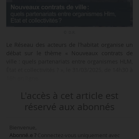
© D.R.
Le Réseau des acteurs de l’habitat organise un
débat sur le thème « Nouveaux contrats de
ville : quels partenariats entre organismes HLM,
État et collectivités ? », le 31/03/2025, de 14h30 à
16h en ligne.
L'accès à cet article est
Objectif : « explorer les principaux défis des
nouveaux contrats de ville (cohésion sociale,
réservé aux abonnés
cadre de vie, renouvellement urbain, transition
environnementale, développement économique
Bienvenue,
et emploi, insertion…), et la manière dont les
Abonné.e ?
Connectez-vous uniquement avec
partenariats se structurent avec les acteurs du