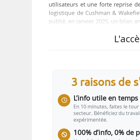
utilisateurs et une forte reprise d
logistique de Cushman & Wakefie
publié, en janvier 2025, un bilan 
L'accè
Sur le marché utilisateur, la dema
une baisse de 23 % par rapport à
Un repli qui s’observe sur toutes 
mieux résisté. De fortes dispari
logistique (axe…
3 raisons de 
L’info utile en temps 
En 10 minutes, faites le tour 
secteur. Bénéficiez du trava
expérimentée.
100% d’info, 0% de 