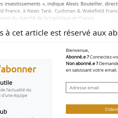
es investissements », indique Alexis Bouteiller, direc
ld France, à News Tank. Cushman & Wakefield Franc
annuel du marché de la logistique en France.
s à cet article est réservé aux 
2
nde placée s’est établie en 2024 à 3 millions de m
, 
 2023 et de -14 % par rapport à la moyenne décenna
2
les surfaces, hormis celles de plus de 60 000 m
qui 
Bienvenue,
tés géographiques sont à observer en 2024 : la dors
Abonné.e ?
Connectez-vou
Non abonné.e ?
Demandez
s'abonner
en saisissant votre email.
utile
de l’actualité du
il d’une équipe
S'iden
pub