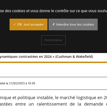
Prendre un rendez-vous
lise des cookies et vous donne le contrôle sur ce que vous souha
✓ OK, tout accepter
✗ Interdire tous les cookies
Personnaliser
dynamiques contrastées en 2024 » (Cushman & Wakefield)
é aux dynamiques contrastées en 2024 
ublié le
21/02/2025 à 10:30
que et politique instable, le marché logistique en 
astées entre un ralentissement de la demande 