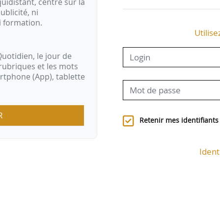
idistant, centré sur la
ublicité, ni
i formation.
Utilise
uotidien, le jour de
rubriques et les mots
artphone (App), tablette
R
Retenir mes identifiants
Ident