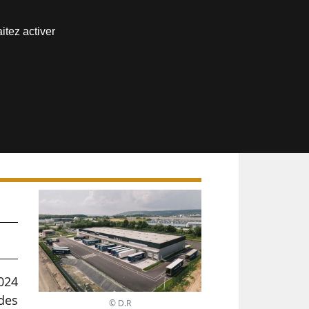
Nous joindre
itez activer
Espace abonné
»
2024
des
© D.R