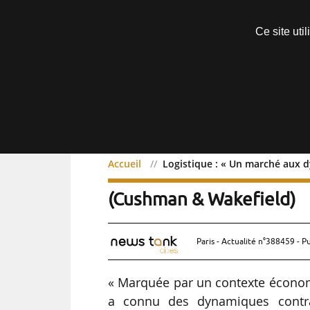
Découvrir sans engagement
Ce site uti
Menu
Accueil
Logistique : « Un marché aux 
Logistique : « Un march
(Cushman & Wakefield)
Paris - Actualité n°388459 - P
« Marquée par un contexte économi
a connu des dynamiques contr