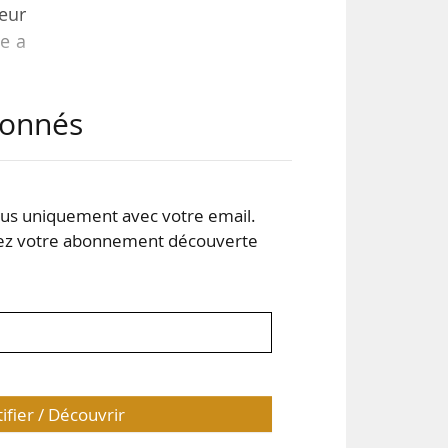
teur
e a
abonnés
soit
le.
ont
ale
s uniquement avec votre email.
 votre abonnement découverte
tifier / Découvrir