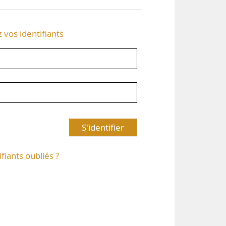
z vos identifiants
S'identifier
ifiants oubliés ?