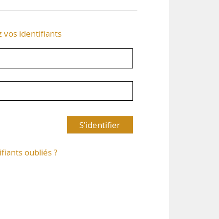
z vos identifiants
S'identifier
ifiants oubliés ?