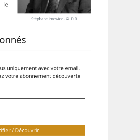
 le
Stéphane Imowicz - © D.R.
abonnés
s uniquement avec votre email.
14 %
 votre abonnement découverte
usse
nter
tifier / Découvrir