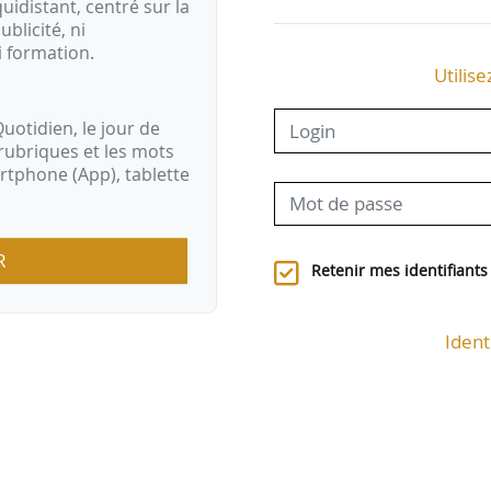
idistant, centré sur la
ublicité, ni
i formation.
Utilise
uotidien, le jour de
rubriques et les mots
artphone (App), tablette
R
Retenir mes identifiants
Ident