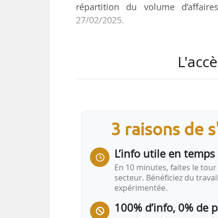
répartition du volume d’affair
27/02/2025.
Sur 12 mois en 2025, Ikory projette
L'accè
• 1,2 M€ avec les ventes en bloc ;
• 2,2 M€ avec les ventes par lot ;
• 1,8 M€ avec les services.
Selon Ikory, « l’investissement da
3 raisons de 
en 2024 par rapport à 2023 représ
des taux, les immeubles ont vu la
significativement pour atteindre 
L’info utile en temps 
En 10 minutes, faites le tour 
secteur. Bénéficiez du trava
expérimentée.
100% d’info, 0% de 