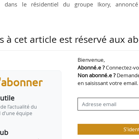
es dans le résidentiel du groupe Ikory, annoncé
 de générer 5,2 M€ de chiffre d’affaires ;
s à cet article est réservé aux 
Bienvenue,
Abonné.e ?
Connectez-vou
ns l’immobilier classique a connu une croissance de 
Non abonné.e ?
Demandez
s'abonner
entant à lui seul 83 % du marché du bloc. Avec la ha
en saisissant votre email.
 décote entre valeur bloc et prix à la découpe augme
15 à 25 %, ce qui a motivé de nombreux…
utile
de l’actualité du
il d’une équipe
S'iden
pub