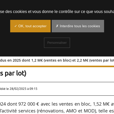
Prendre un rendez-vous
lise des cookies et vous donne le contrôle sur ce que vous souha
✓ OK, tout accepter
✗ Interdire tous les cookies
Personnaliser
dus en 2025 dont 1,2 M€ (ventes en bloc) et 2,2 M€ (ventes par lo
s attendus en 2025 dont 1,2 M€ (vente
s par lot)
ublié le
28/02/2025 à 09:15
2024 dont 972 000 € avec les ventes en bloc, 1,52 M€ 
l’activité services (rénovations, AMO et MOD), telle es