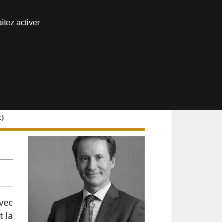
Nous joindre
itez activer
Espace abonné
t)
s
avec
t la